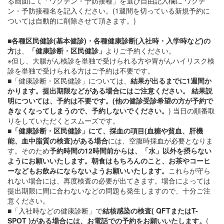
る画面にて「ワクチン・予防接種」を選び自由記入欄に ワクチ
ン・予防接種名を記入ください。(1週間を切っている新規予約に
ついては自動的に削除させて頂きます。)
■
各種区民健診(基本健診)・各種健康診断(入社時・入学時など)の
方
は、
「健康診断・区民健診」
よりご予約ください。
※但し、大腸がん検診を単独で受けられる方や胃がんハイリスク検
診を単独で受けられる方はご予約は不要です。
■「健康診断・区民健診」については、
結果が出るまでに1週間か
かります。提出期限などがある場合にはご注意ください。
結果説
明については、予約は不要です。(他の健診受診希望の方が予約で
きなくなってしまうので、予約しないでください。
) 当日の順番取
りをしていただくとスムーズです。
■
「健康診断・区民健診」にて、採血の項目(血糖や貧血、肝機
能、血中脂質の検査)がある場合
には、空腹時採血が必要となりま
す。そのため
予約時間の12時間前からは、「水」以外を摂らない
ようにお願いいたします。朝食はもちろんのこと、お茶やコーヒ
ーなどもお飲みにならないようお願いいたします。
これらが守ら
れない場合には、再度検査の必要が出てきます。場合によっては
提出期限に間に合わないなどの問題も発生しますので、十分ご注
意ください。
■「入社時などの健康診断」で
結核感染の検査( QFTまたはT-
SPOT )がある場合には、お電話での予約をお願いいたします。
(