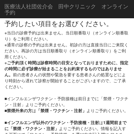
医療法人社団佐介会 田中クリニック オンライン
予約
予約したい項目をお選びください。
※当日の診療予約は出来ません。当日順番取り（オンライン順番取
り）をご利用ください。
※通常の診察の予約は出来ません。初診の方は直接当日にご来院く
ださい。再診の方は当日順番取り（オンライン順番取り）をご利
用ください。
※
ご予約頂く時間は診察時間の目安となっておりますために、指定
の時間に必ず診療が始まることをお約束するものではありませ
ん。
前の患者さんの状態や緊急を要する患者さんの処置などによ
り時刻から遅れて診察が開始することがございますので、ご了承
ください。
■インフルエンザワクチン・予防接種は前日までに「禁煙・ワクチ
ン・注射」よりご予約ください。
■
禁煙外来の方
は
「禁煙・ワクチン・注射」
よりご予約ください。
■
インフルエンザ以外のワクチン・予防接種・注射
は
1週間前まで
に「禁煙・ワクチン・注射」
よりご予約ください。情報を記入す