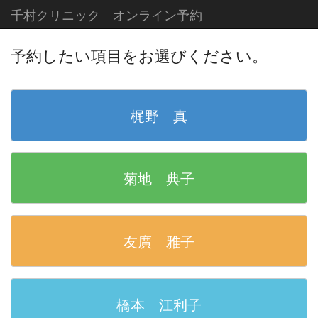
千村クリニック オンライン予約
予約したい項目をお選びください。
梶野 真
菊地 典子
友廣 雅子
橋本 江利子