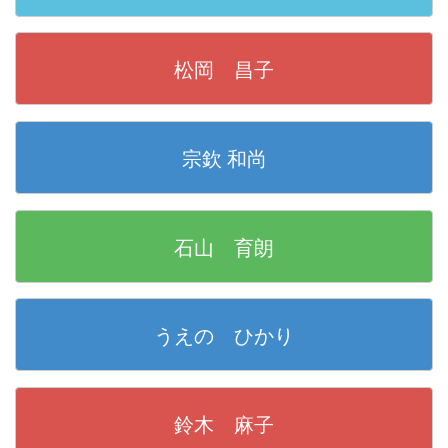
松岡 昌子
宗欽 和尚
石山 育朗
うえの ひかり
鈴木 麻子