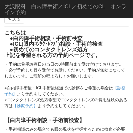
大沢眼科 白内障手術／ICL／初めてのCL オンラ
イン予約
戻る
こちらは
●白内障手術相談・手術前検査
●ICL(眼内ｺﾝﾀｸﾄﾚﾝｽﾞ)相談・手術前検査
●初めてのコンタクトレンズ処方
上記を希望される方の予約ページです。
・予約は希望診療日の当日の3時間前まで受け付けております。
・必ず予約した旨を受付でお話しください。予約が無効になって
しまいます。ご理解の程よろしくお願いします。
※白内障手術後・ICL手術後経過での診察をご希望の場合は
【診察
予約】
より予約をしてください。
※コンタクトレンズ処方希望でコンタクトレンズの装用経験のある
方は
【診察予約】
より予約をしてください。
【白内障手術相談・手術前検査】
・手術相談のみの場合でも眼の現状を把握するために検査が必要