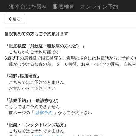
湘南台はた眼科 眼底検査 オンライン予約
戻る
当院初めての方もご予約頂けます
『眼底検査（飛蚊症・糖尿病の方など） 』
こちらからご予約可能です
6歳以下の患者様で眼底検査をご希望の場合にはお電話からご予約く
瞳がぼやける検査の為、５・６時間、お車・バイクの運転、自転車
『視野+眼底検査』
こちらではご予約できません
お電話からご予約下さい
『診察予約』(一般診療など)
こちらではご予約できません
前ページの「
診察予約
」からご予約下さい
『眼鏡・コンタクトレンズ処方』
こちらではご予約できません