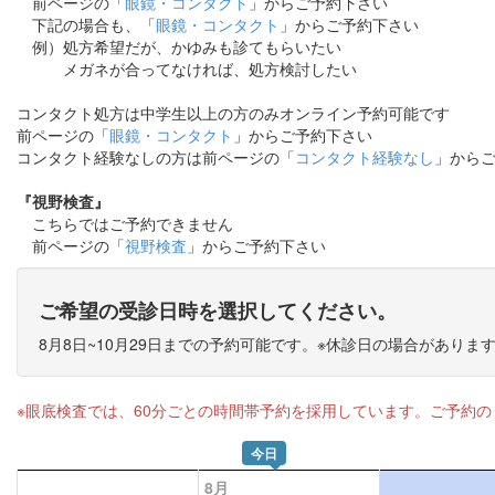
前ページの「
眼鏡・コンタクト
」からご予約下さい
下記の場合も、「
眼鏡・コンタクト
」からご予約下さい
例）処方希望だが、かゆみも診てもらいたい
メガネが合ってなければ、処方検討したい
コンタクト処方は中学生以上の方のみオンライン予約可能です
前ページの「
眼鏡・コンタクト
」からご予約下さい
コンタクト経験なしの方は前ページの「
コンタクト経験なし
」から
『視野検査』
こちらではご予約できません
前ページの「
視野検査
」からご予約下さい
ご希望の受診日時を選択してください。
8月8日~10月29日までの予約可能です。※休診日の場合がありま
※眼底検査では、60分ごとの時間帯予約を採用しています。ご予約
今日
8月