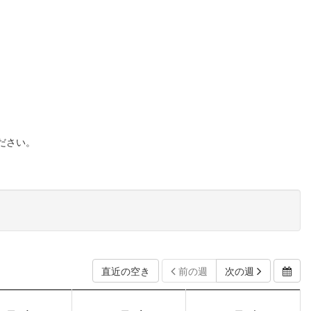
ださい。
直近の空き
前の週
次の週