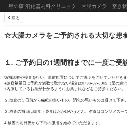
星の森 消化器内科クリニック 大腸カメラ 空き
戻る
☆大腸カメラをご予約される大切な患
１. ご予約日の1週間前までに一度ご受
術前診察や検査を行い、事前処置についてご説明をさせていただき
※診察希望日に予約が満数で取れない場合は0736-67-8062（星
※内服しているお薬がわかるようにお薬手帳などをご持参ください。
２.検査の３日前から繊維の多いもの、消化の悪いものは避けて下さ
３.検査の前日は朝食・昼食はおかゆやうどん、夕食はコンソメスー
4.検査の前日夜から下剤の服用を始めていただきます。