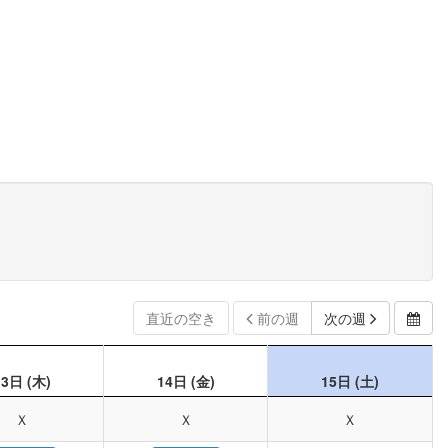
直近の空き
前の週
次の週
13日
(木)
14日
(金)
15日
(土)
Ｘ
Ｘ
Ｘ