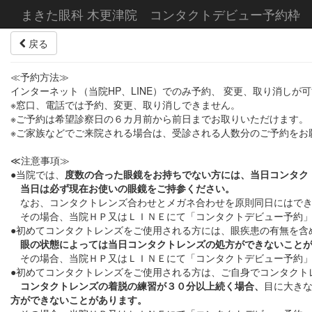
まきた眼科 木更津院 コンタクトデビュー予約枠
戻る
≪予約方法≫
インターネット（当院HP、LINE）でのみ予約、 変更、取り消しが
※窓口、電話では予約、変更、取り消しできません。
※ご予約は希望診察日の６カ月前から前日までお取りいただけます。
※ご家族などでご来院される場合は、受診される人数分のご予約をお
≪注意事項≫
●当院では、
度数の合った眼鏡をお持ちでない方には、当日コンタク
当日は必ず現在お使いの眼鏡をご持参ください。
なお、コンタクトレンズ合わせとメガネ合わせを原則同日にはでき
その場合、当院ＨＰ又はＬＩＮＥにて「コンタクトデビュー予約」
●初めてコンタクトレンズをご使用される方には、眼疾患の有無を含
眼の状態によっては当日コンタクトレンズの処方ができないこと
その場合、当院ＨＰ又はＬＩＮＥにて「コンタクトデビュー予約」
●初めてコンタクトレンズをご使用される方は、ご自身でコンタクト
コンタクトレンズの着脱の練習が３０分以上続く場合、
目に大き
方ができないことがあります。