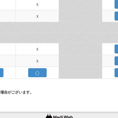
Ｘ
Ｘ
Ｘ
Ｘ
◯
く場合がございます。