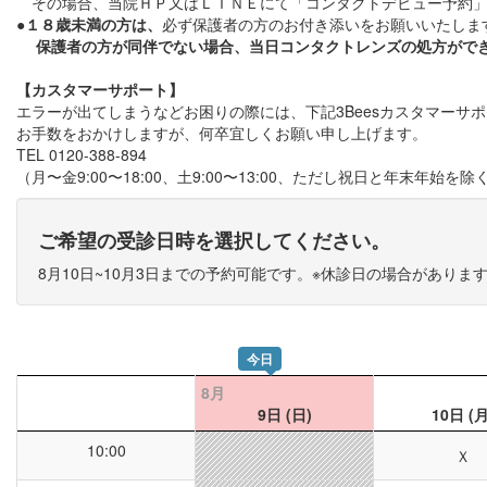
その場合、当院ＨＰ又はＬＩＮＥにて「コンタクトデビュー予約」
●
１８歳未満の方は、
必ず保護者の方のお付き添いをお願いいたしま
保護者の方が同伴でない場合、当日コンタクトレンズの処方がで
【カスタマーサポート】
エラーが出てしまうなどお困りの際には、下記3Beesカスタマーサ
お手数をおかけしますが、何卒宜しくお願い申し上げます。
TEL 0120-388-894
（月〜金9:00〜18:00、土9:00〜13:00、ただし祝日と年末年始を除
ご希望の受診日時を選択してください。
8月10日~10月3日までの予約可能です。※休診日の場合がありま
今日
8月
9日
(日)
10日
(月
10:00
Ｘ