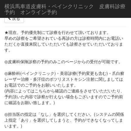
横浜馬車道皮膚科・ペインクリニック 皮膚科診療
予約 オンライン予約
戻る
★現在、予約優先制にて診療を行わせて頂いております。
早めの診察をご希望されている再診の方は診察時間内にお電話い
ただくか直接来院していただいても診察させていただいておりま
す。
◎皮膚科保険診察の予約のみこのページからの受付が可能です。
◎麻酔科(ペインクリニック)・美容診療(予約変更も含む)・爪白癬
レーザー治療・多汗症のボツリヌストキシン注射に関しましては
お電話でのご予約をお願いいたします。
(内容によってはこちらから確認のご連絡をさせていただいたり、
予約頂いた内容で診察が行えない場合もございますのでご予約前
に確認をお願い致します。)
◎担当医の指定は「なし」を選択してください。(システムの関係
上指定「あり」を選択してしまうと、予約ができなくなってしま
います。)