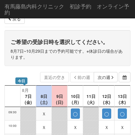
有馬藤島内科クリニック 初診予約 オンライン予
約
戻る
ご希望の受診日時を選択してください。
8月7日~10月29日までの予約可能です。※休診日の場合があ
ります。
直近の空き
前の週
次の週
今日
8月
7日
8日
9日
10日
11日
12日
13日
(金)
(土)
(日)
(月)
(火)
(水)
(木)
09:00
Ｘ
◯
◯
◯
10:00
Ｘ
Ｘ
Ｘ
Ｘ