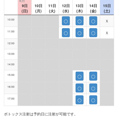
8月
9日
10日
11日
12日
13日
14日
15日
(日)
(月)
(火)
(水)
(木)
(金)
(土)
10:00
◯
◯
◯
Ｘ
11:00
◯
◯
◯
Ｘ
12:00
13:00
14:00
15:00
◯
◯
16:00
◯
◯
17:00
◯
◯
ボトックス注射は予約日に注射が可能です。