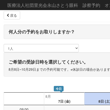
医療法人社団里光会永山さとう眼科 診察予約 オ
戻る
何人分の予約をお取りしますか？
ご希望の受診日時を選択してください。
8月8日~10月29日までの予約可能です。※休診日の場合がありま
今日
8月
7日
(金)
8日
(土
09:00