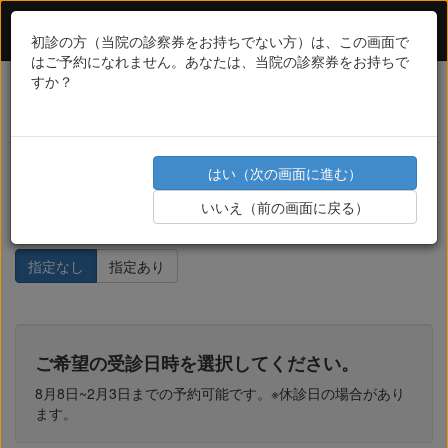
桑名眼科脳神経クリニック 視野検査 オンライン
予約
初診の方（当院の診察券をお持ちでない方）は、この画面で
はご予約になれません。あなたは、当院の診察券をお持ちで
戻る
すか？
こちらは視野検査のみの予約枠となります。
通常の検査の場合はこちらではございません。
ご注意ください。
はい（次の画面に進む）
担当医のご指定はありますか？
いいえ（前の画面に戻る）
指定なし
指定あり
ご希望の受診日時を選択してください。
8月8日~2月3日までの予約可能です。※休診日の場合があり
ます。