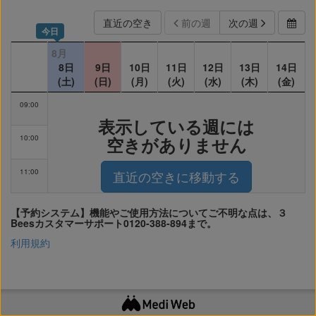
直近の空き
前の週
次の週
今日
8月
8日
9日
10日
11日
12日
13日
14日
(土)
(日)
(月)
(火)
(水)
(木)
(金)
09:00
表示している週には
10:00
空きがありません
11:00
直近の空きに移動する
【予約システム】機能やご使用方法についてご不明な点は、３
Beesカスタマーサポート0120-388-894まで。
利用規約