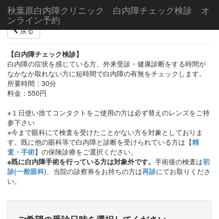
秋葉原白内障クリニック 白内障チェック検診 オ
ンライン予約
戻る
【白内障チェック検診】
白内障の症状を感じている方、外来受診・健康診断をする時間が
なかなか取れない方に短時間で白内障の有無をチェックします。
所要時間：30分
料金：550円
※１日使い捨てコンタクトをご使用の方は必ず替えのレンズをご持
参下さい
※今まで眼科にて検査を受けたことがない方を対象としておりま
す。既に他の眼科等で白内障と診断を受けられている方は【
精
査・手術
】の保険診療をご選択ください。
※既に白内障手術を行っている方は対象外です。
手術後の検査は
初
診(一般眼科)
、当院の診察券をお持ちの方は
再診
にてお取りくださ
い。