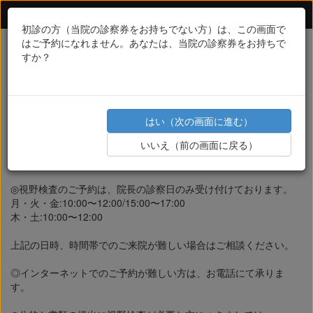
すがも眼科クリニック 視野検査 オンライン予約
初診の方（当院の診察券をお持ちでない方）は、この画面で
はご予約になれません。あなたは、当院の診察券をお持ちで
戻る
すか？
◎こちらは「視力検査」の予約枠ではありません。
視力検査希望の方は、「再診の方」からお進みください。
◎初診の方は、視野検査予約を受け付けていません。
はい（次の画面に進む）
ご来院頂き、検査の結果医師により視野検査が必要と判断された
いいえ（前の画面に戻る）
方に対して行なっております。
やむを得ない事情がある方は、お電話にてお問い合わせ下さい。
◎視野検査のご予約は、院長の診察日のみ受け付けております。
月・火・金:10:00〜12:00/15:00〜17:00
木・土:10:00〜12:00
上記の日時、時間帯でのご来院が難しい場合はご相談ください。
◎インターネットでのご予約が難しい方は、お電話にて承りま
す。