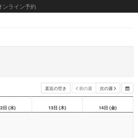
オンライン予約
直近の空き
前の週
次の週
12日
(水)
13日
(木)
14日
(金)