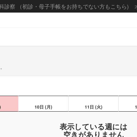
科診察 （初診・母子手帳をお持ちでない方もこちら) 
す。
)
10日
(月)
11日
(火)
表示している週には
空きがありません