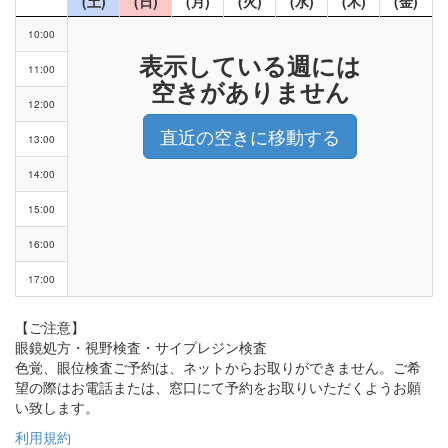
(土)
(日)
(月)
(火)
(水)
(木)
(金)
10:00
表示している週には
11:00
空きがありません
12:00
直近の空きに移動する
13:00
14:00
15:00
16:00
17:00
【ご注意】
眼鏡処方・視野検査・サイプレジン検査
色覚、眼位検査ご予約は、ネットからお取りができません。ご希
望の際はお電話または、窓口にて予約をお取りいただくようお願
い致します。
利用規約